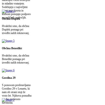
in mladim vratarjem.
Sodelujejo z največjimi
imeni tega športa in
klubom ponujajo podporo
na različnih področjih.
Občina Duplek
Hvaležni smo, da občina
Duplek pomaga pri
izvedbi naših tekmovanj.
Občina Benedikt
Hvaležni smo, da občina
Benedikt pomaga pri
izvedbi naših tekmovanj.
Gostilna 29
S ponosom predstavljamo
Gostilno 29 v Lenartu, ki
nam ob strani stoji že
vrsto let. Njihova ponudba
vas bo preprosto
navdušila.