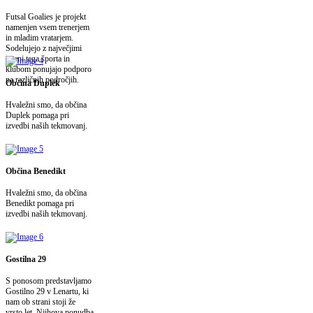
Futsal Goalies je projekt
namenjen vsem trenerjem
in mladim vratarjem.
Sodelujejo z največjimi
imeni tega športa in
klubom ponujajo podporo
na različnih področjih.
Občina Duplek
Hvaležni smo, da občina
Duplek pomaga pri
izvedbi naših tekmovanj.
Občina Benedikt
Hvaležni smo, da občina
Benedikt pomaga pri
izvedbi naših tekmovanj.
Gostilna 29
S ponosom predstavljamo
Gostilno 29 v Lenartu, ki
nam ob strani stoji že
vrsto let. Njihova ponudba