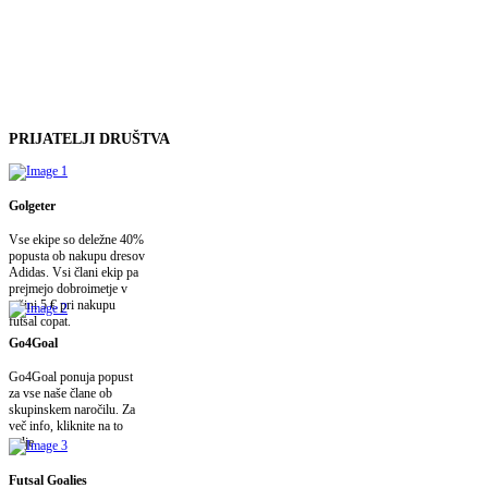
PRIJATELJI
DRUŠTVA
Golgeter
Vse ekipe so deležne 40%
popusta ob nakupu dresov
Adidas. Vsi člani ekip pa
prejmejo dobroimetje v
višini 5 € pri nakupu
futsal copat.
Go4Goal
Go4Goal ponuja popust
za vse naše člane ob
skupinskem naročilu. Za
več info, kliknite na to
polje.
Futsal Goalies