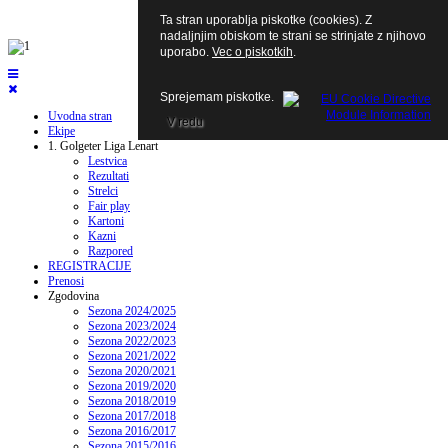
Ta stran uporablja piskotke (cookies). Z
nadaljnjim obiskom te strani se strinjate z njihovo
uporabo.
Vec o piskotkih
.
Sprejemam piskotke.
Uvodna stran
V redu
Ekipe
1. Golgeter Liga Lenart
Lestvica
Rezultati
Strelci
Fair play
Kartoni
Kazni
Razpored
REGISTRACIJE
Prenosi
Zgodovina
Sezona 2024/2025
Sezona 2023/2024
Sezona 2022/2023
Sezona 2021/2022
Sezona 2020/2021
Sezona 2019/2020
Sezona 2018/2019
Sezona 2017/2018
Sezona 2016/2017
Sezona 2015/2016