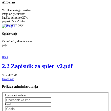
A1 Lenart
Vsi člani našega društva
imajo ob predložitvi
ligaške izkaznice 20%
popust. Za več info,
kliknite na to polje.
Oglaševanje
Za več info, kliknite na to
polje.
Back
2.2 Zapisnik za splet_v2.pdf
Size: 487 kB
Download
Prijava
administratorja
Uporabniško ime
Geslo