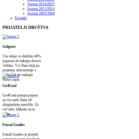
Sezona 2014/2015
Sezona 2013/2014
Sezona 2003/2004
Kontakt
PRIJATELJI
DRUŠTVA
Golgeter
Vse ekipe so deležne 40%
popusta ob nakupu dresov
Adidas. Vsi člani ekip pa
prejmejo dobroimetje v
višini 5 € pri nakupu
futsal copat.
Go4Goal
Go4Goal ponuja popust
za vse naše člane ob
skupinskem naročilu. Za
več info, kliknite na to
polje.
Futsal Goalies
Futsal Goalies je projekt
namenjen vsem trenerjem