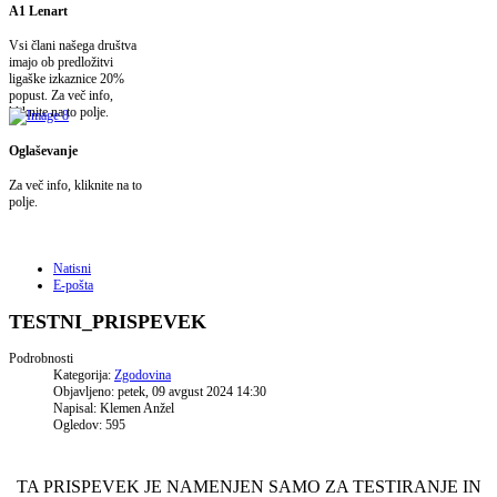
A1 Lenart
Vsi člani našega društva
imajo ob predložitvi
ligaške izkaznice 20%
popust. Za več info,
kliknite na to polje.
Oglaševanje
Za več info, kliknite na to
polje.
Natisni
E-pošta
TESTNI_PRISPEVEK
Podrobnosti
Kategorija:
Zgodovina
Objavljeno: petek, 09 avgust 2024 14:30
Napisal: Klemen Anžel
Ogledov: 595
TA PRISPEVEK JE NAMENJEN SAMO ZA TESTIRANJE IN