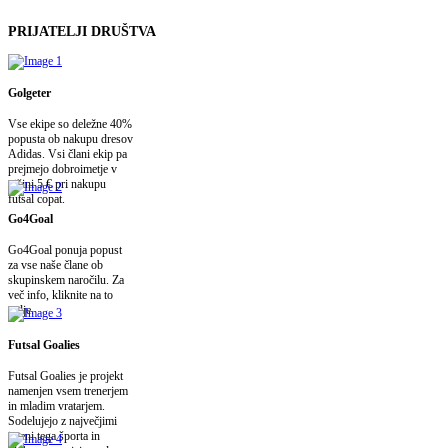
PRIJATELJI
DRUŠTVA
Golgeter
Vse ekipe so deležne 40%
popusta ob nakupu dresov
Adidas. Vsi člani ekip pa
prejmejo dobroimetje v
višini 5 € pri nakupu
futsal copat.
Go4Goal
Go4Goal ponuja popust
za vse naše člane ob
skupinskem naročilu. Za
več info, kliknite na to
polje.
Futsal Goalies
Futsal Goalies je projekt
namenjen vsem trenerjem
in mladim vratarjem.
Sodelujejo z največjimi
imeni tega športa in