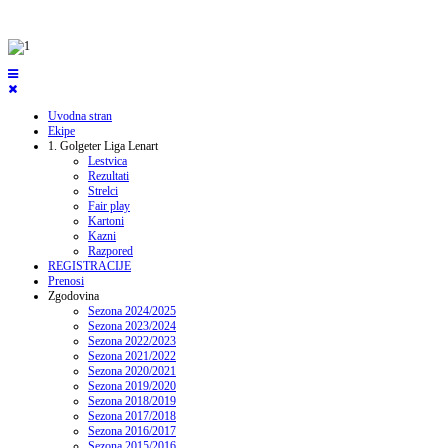
Uvodna stran
Ekipe
1. Golgeter Liga Lenart
Lestvica
Rezultati
Strelci
Fair play
Kartoni
Kazni
Razpored
REGISTRACIJE
Prenosi
Zgodovina
Sezona 2024/2025
Sezona 2023/2024
Sezona 2022/2023
Sezona 2021/2022
Sezona 2020/2021
Sezona 2019/2020
Sezona 2018/2019
Sezona 2017/2018
Sezona 2016/2017
Sezona 2015/2016