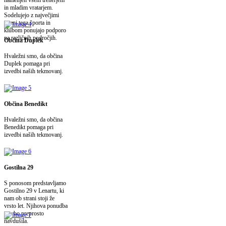
in mladim vratarjem.
Sodelujejo z največjimi
imeni tega športa in
klubom ponujajo podporo
na različnih področjih.
Občina Duplek
Hvaležni smo, da občina
Duplek pomaga pri
izvedbi naših tekmovanj.
Občina Benedikt
Hvaležni smo, da občina
Benedikt pomaga pri
izvedbi naših tekmovanj.
Gostilna 29
S ponosom predstavljamo
Gostilno 29 v Lenartu, ki
nam ob strani stoji že
vrsto let. Njihova ponudba
vas bo preprosto
navdušila.