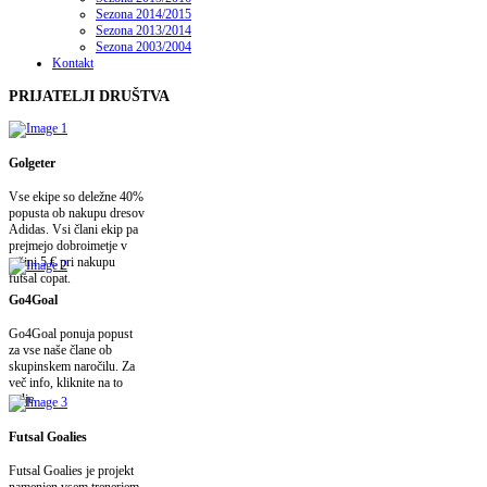
Sezona 2014/2015
Sezona 2013/2014
Sezona 2003/2004
Kontakt
PRIJATELJI
DRUŠTVA
Golgeter
Vse ekipe so deležne 40%
popusta ob nakupu dresov
Adidas. Vsi člani ekip pa
prejmejo dobroimetje v
višini 5 € pri nakupu
futsal copat.
Go4Goal
Go4Goal ponuja popust
za vse naše člane ob
skupinskem naročilu. Za
več info, kliknite na to
polje.
Futsal Goalies
Futsal Goalies je projekt
namenjen vsem trenerjem