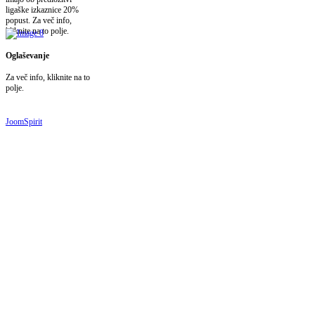
ligaške izkaznice 20%
popust. Za več info,
kliknite na to polje.
Oglaševanje
Za več info, kliknite na to
polje.
JoomSpirit