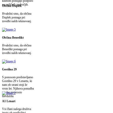
klubom ponujajo podporo
na različnih področjih.
Občina Duplek
Hvaležni smo, da občina
Duplek pomaga pri
izvedbi naših tekmovanj.
Občina Benedikt
Hvaležni smo, da občina
Benedikt pomaga pri
izvedbi naših tekmovanj.
Gostilna 29
S ponosom predstavljamo
Gostilno 29 v Lenartu, ki
nam ob strani stoji že
vrsto let. Njihova ponudba
vas bo preprosto
navdušila.
A1 Lenart
Vsi člani našega društva
imajo ob predložitvi