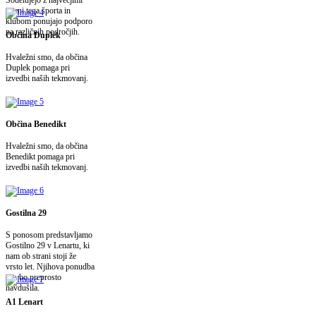
Sodelujejo z največjimi
imeni tega športa in
klubom ponujajo podporo
na različnih področjih.
Občina Duplek
Hvaležni smo, da občina
Duplek pomaga pri
izvedbi naših tekmovanj.
Občina Benedikt
Hvaležni smo, da občina
Benedikt pomaga pri
izvedbi naših tekmovanj.
Gostilna 29
S ponosom predstavljamo
Gostilno 29 v Lenartu, ki
nam ob strani stoji že
vrsto let. Njihova ponudba
vas bo preprosto
navdušila.
A1 Lenart