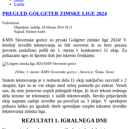
E-pošta
PREGLED GOLGETER ZIMSKE LIGE 2024
Podrobnosti
Objavljeno: nedelja, 18 februar 2024 18:11
Napisal: Klemen Anžel
KMN Slovenske gorice so prvaki Golgeter zimske lige 2024! V
letošnji izvedbi tekmovanja so bili suvereni in so brez poraza
povsem zasluženo prišli do 1. mesta v konkurenci 11 ekip. Za
prikazano igro in športni duh jim iskreno čestitamo.
(Slika: 1. mesto: KMN Slovenske gorice
- Avtorica: Šimac Tara
)
Sistem tekmovanja je v rednem delu 11 ekip naključno razvrstil v 2
skupini, kjer so se vse ekipe med seboj pomerile po enkrat. Veseli
nas, da smo ponovno uspeli pritegniti ekipe, ki sicer tekom rednega
dela sezone ne tekmujejo v naših tekmovanjih, število prijavljenih
ekip napram zadnje izvedbe pa povečati za 3 ekipe. V spodnjem
prikazu lahko po igralnih dneh spremljate razplet tokratne izvedbe
tekmovanja zimska liga.
REZULTATI 1. IGRALNEGA DNE