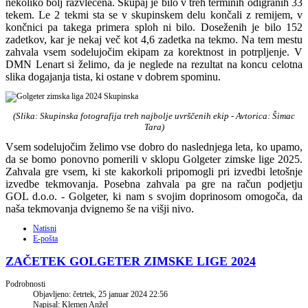
nekoliko bolj razvlečena. Skupaj je bilo v treh terminih odigranih 33
tekem. Le 2 tekmi sta se v skupinskem delu končali z remijem, v
končnici pa takega primera sploh ni bilo. Doseženih je bilo 152
zadetkov, kar je nekaj več kot 4,6 zadetka na tekmo. Na tem mestu
zahvala vsem sodelujočim ekipam za korektnost in potrpljenje. V
DMN Lenart si želimo, da je neglede na rezultat na koncu celotna
slika dogajanja tista, ki ostane v dobrem spominu.
(Slika: Skupinska fotografija treh najbolje uvrščenih ekip
- Avtorica: Šimac
Tara
)
Vsem sodelujočim želimo vse dobro do naslednjega leta, ko upamo,
da se bomo ponovno pomerili v sklopu Golgeter zimske lige 2025.
Zahvala gre vsem, ki ste kakorkoli pripomogli pri izvedbi letošnje
izvedbe tekmovanja. Posebna zahvala pa gre na račun podjetju
GOL d.o.o. - Golgeter, ki nam s svojim doprinosom omogoča, da
naša tekmovanja dvignemo še na višji nivo.
Natisni
E-pošta
ZAČETEK GOLGETER ZIMSKE LIGE 2024
Podrobnosti
Objavljeno: četrtek, 25 januar 2024 22:56
Napisal: Klemen Anžel