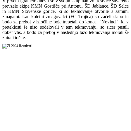
V prvem igralnem dnevu so v svojih skupinah vrh lestvice suvereno
prevzele ekipe KMN Gostišče pri Antonu, ŠD Jablance, ŠD Selce
in KMN Slovenske gorice, ki so tekmovanje otvorile s samimi
zmagami. Lanskoletni zmagovalci (FC Trojica) so začeli slabo in
bodo za preboj v izločilne boje trepetali do konca. "Novinci", ki v
preteklosti še niso sodelovali v tem tekmovanju, so sicer pustili
dober vtis, a bodo za preboj v naslednjo fazo tekmovanja morali še
zbirati točke.