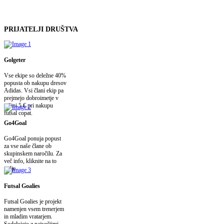
PRIJATELJI
DRUŠTVA
Golgeter
Vse ekipe so deležne 40%
popusta ob nakupu dresov
Adidas. Vsi člani ekip pa
prejmejo dobroimetje v
višini 5 € pri nakupu
futsal copat.
Go4Goal
Go4Goal ponuja popust
za vse naše člane ob
skupinskem naročilu. Za
več info, kliknite na to
polje.
Futsal Goalies
Futsal Goalies je projekt
namenjen vsem trenerjem
in mladim vratarjem.