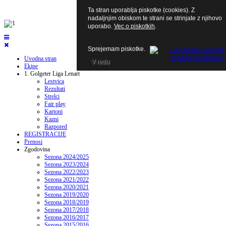
Ta stran uporablja piskotke (cookies). Z
nadaljnjim obiskom te strani se strinjate z njihovo
uporabo.
Vec o piskotkih
.
Sprejemam piskotke.
Uvodna stran
V redu
Ekipe
1. Golgeter Liga Lenart
Lestvica
Rezultati
Strelci
Fair play
Kartoni
Kazni
Razpored
REGISTRACIJE
Prenosi
Zgodovina
Sezona 2024/2025
Sezona 2023/2024
Sezona 2022/2023
Sezona 2021/2022
Sezona 2020/2021
Sezona 2019/2020
Sezona 2018/2019
Sezona 2017/2018
Sezona 2016/2017
Sezona 2015/2016