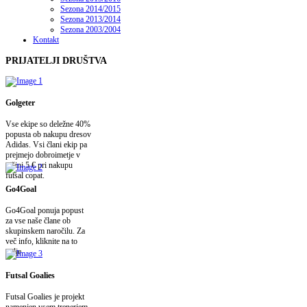
Sezona 2014/2015
Sezona 2013/2014
Sezona 2003/2004
Kontakt
PRIJATELJI
DRUŠTVA
Golgeter
Vse ekipe so deležne 40%
popusta ob nakupu dresov
Adidas. Vsi člani ekip pa
prejmejo dobroimetje v
višini 5 € pri nakupu
futsal copat.
Go4Goal
Go4Goal ponuja popust
za vse naše člane ob
skupinskem naročilu. Za
več info, kliknite na to
polje.
Futsal Goalies
Futsal Goalies je projekt
namenjen vsem trenerjem