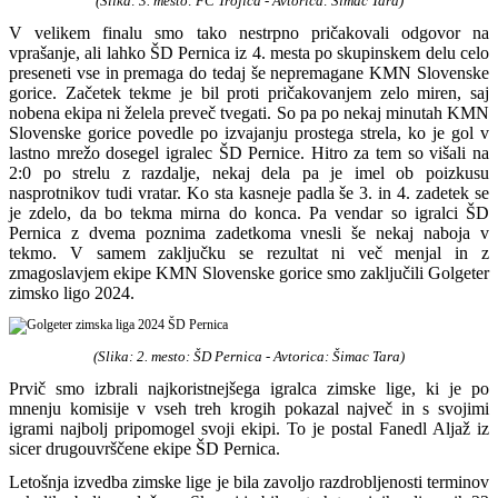
(Slika: 3. mesto: FC Trojica
- Avtorica: Šimac Tara
)
V velikem finalu smo tako nestrpno pričakovali odgovor na
vprašanje, ali lahko ŠD Pernica iz 4. mesta po skupinskem delu celo
preseneti vse in premaga do tedaj še nepremagane KMN Slovenske
gorice. Začetek tekme je bil proti pričakovanjem zelo miren, saj
nobena ekipa ni želela preveč tvegati. So pa po nekaj minutah KMN
Slovenske gorice povedle po izvajanju prostega strela, ko je gol v
lastno mrežo dosegel igralec ŠD Pernice. Hitro za tem so višali na
2:0 po strelu z razdalje, nekaj dela pa je imel ob poizkusu
nasprotnikov tudi vratar. Ko sta kasneje padla še 3. in 4. zadetek se
je zdelo, da bo tekma mirna do konca. Pa vendar so igralci ŠD
Pernica z dvema poznima zadetkoma vnesli še nekaj naboja v
tekmo. V samem zaključku se rezultat ni več menjal in z
zmagoslavjem ekipe KMN Slovenske gorice smo zaključili Golgeter
zimsko ligo 2024.
(Slika: 2. mesto: ŠD Pernica
- Avtorica: Šimac Tara
)
Prvič smo izbrali najkoristnejšega igralca zimske lige, ki je po
mnenju komisije v vseh treh krogih pokazal največ in s svojimi
igrami najbolj pripomogel svoji ekipi. To je postal Fanedl Aljaž iz
sicer drugouvrščene ekipe ŠD Pernica.
Letošnja izvedba zimske lige je bila zavoljo razdrobljenosti terminov