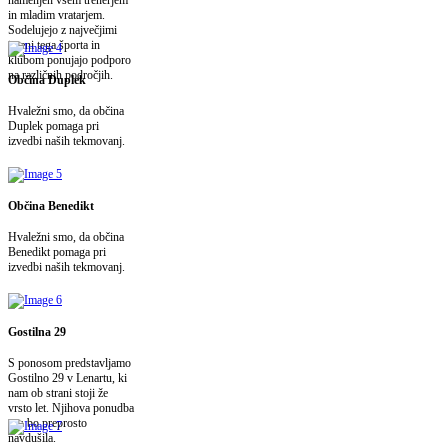
in mladim vratarjem.
Sodelujejo z največjimi
imeni tega športa in
klubom ponujajo podporo
na različnih področjih.
Občina Duplek
Hvaležni smo, da občina
Duplek pomaga pri
izvedbi naših tekmovanj.
Občina Benedikt
Hvaležni smo, da občina
Benedikt pomaga pri
izvedbi naših tekmovanj.
Gostilna 29
S ponosom predstavljamo
Gostilno 29 v Lenartu, ki
nam ob strani stoji že
vrsto let. Njihova ponudba
vas bo preprosto
navdušila.