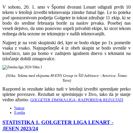
V soboto, 20. 1. smo v Športni dvorani Lenart odigrali prvih 10
tekem v letošnji izvedbi tekmovanja zimske futsal lige. Le to poteka
pod sponzorstvom podjetja Golgeter in tokrat združuje 11 ekip, ki se
bodo do sredine februarja borile za naslov prvaka. Posebej nas
veseli dejstvo, da smo ponovno uspeli privabiti ekipe, ki sicer tekom
rednega dela sezone ne tekmujejo v naših tekmovanjih.
Najprej je na vrsti skupinski del, kjer se bodo ekipe po 1x pomerile
vsaka z vsako. Najuspešnejše 4 iz obeh skupin se bodo uvrstile v
končnico, tam pa bomo v zadnjem igralnem dnevu s tekmami na
izločanje dobili zmagovalce.
(Slika: Tekma med ekipama M-ENS Group in ŠD Jablance
- Avtorica: Šimac
Tara
)
Razpored in rezultate lahko tudi v letošnji izvedbi spremljate preko
spletne povezave. Rezultati se spreminjajo v živo, tako da je stanje
vedno ažurno.
GOLGETER ZIMSKA LIGA - RAZPORED & REZULTATI
Natisni
E-pošta
STATISTIKA 1. GOLGETER LIGA LENART -
JESEN 2023/24