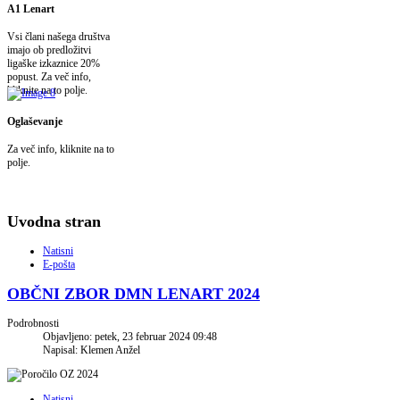
A1 Lenart
Vsi člani našega društva
imajo ob predložitvi
ligaške izkaznice 20%
popust. Za več info,
kliknite na to polje.
Oglaševanje
Za več info, kliknite na to
polje.
Uvodna stran
Natisni
E-pošta
OBČNI ZBOR DMN LENART 2024
Podrobnosti
Objavljeno: petek, 23 februar 2024 09:48
Napisal: Klemen Anžel
Natisni