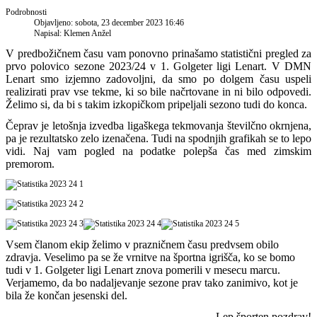
Podrobnosti
Objavljeno: sobota, 23 december 2023 16:46
Napisal: Klemen Anžel
V predbožičnem času vam ponovno prinašamo statistični pregled za
prvo polovico sezone 2023/24 v 1. Golgeter ligi Lenart. V DMN
Lenart smo izjemno zadovoljni, da smo po dolgem času uspeli
realizirati prav vse tekme, ki so bile načrtovane in ni bilo odpovedi.
Želimo si, da bi s takim izkopičkom pripeljali sezono tudi do konca.
Čeprav je letošnja izvedba ligaškega tekmovanja številčno okrnjena,
pa je rezultatsko zelo izenačena. Tudi na spodnjih grafikah se to lepo
vidi. Naj vam pogled na podatke polepša čas med zimskim
premorom.
Vsem članom ekip želimo v prazničnem času predvsem obilo
zdravja. Veselimo pa se že vrnitve na športna igrišča, ko se bomo
tudi v 1. Golgeter ligi Lenart znova pomerili v mesecu marcu.
Verjamemo, da bo nadaljevanje sezone prav tako zanimivo, kot je
bila že končan jesenski del.
Lep športen pozdrav!