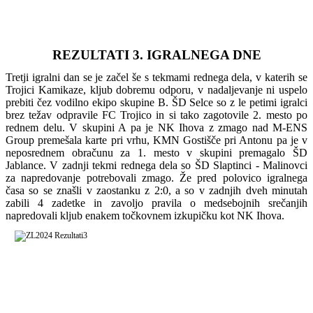
REZULTATI 3. IGRALNEGA DNE
Tretji igralni dan se je začel še s tekmami rednega dela, v katerih se
Trojici Kamikaze, kljub dobremu odporu, v nadaljevanje ni uspelo
prebiti čez vodilno ekipo skupine B. ŠD Selce so z le petimi igralci
brez težav odpravile FC Trojico in si tako zagotovile 2. mesto po
rednem delu. V skupini A pa je NK Ihova z zmago nad M-ENS
Group premešala karte pri vrhu, KMN Gostišče pri Antonu pa je v
neposrednem obračunu za 1. mesto v skupini premagalo ŠD
Jablance. V zadnji tekmi rednega dela so ŠD Slaptinci - Malinovci
za napredovanje potrebovali zmago. Že pred polovico igralnega
časa so se znašli v zaostanku z 2:0, a so v zadnjih dveh minutah
zabili 4 zadetke in zavoljo pravila o medsebojnih srečanjih
napredovali kljub enakem točkovnem izkupičku kot NK Ihova.