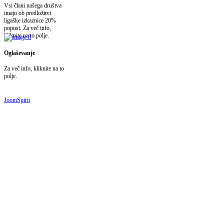
Vsi člani našega društva
imajo ob predložitvi
ligaške izkaznice 20%
popust. Za več info,
kliknite na to polje.
Oglaševanje
Za več info, kliknite na to
polje.
JoomSpirit