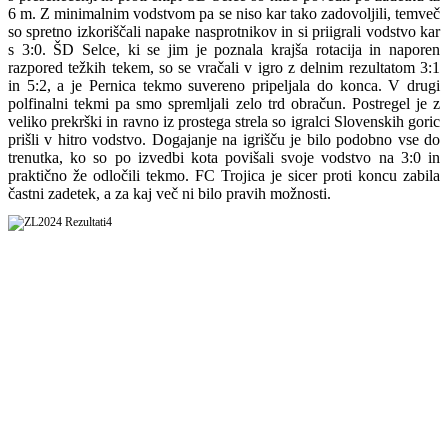
6 m. Z minimalnim vodstvom pa se niso kar tako zadovoljili, temveč
so spretno izkoriščali napake nasprotnikov in si priigrali vodstvo kar
s 3:0. ŠD Selce, ki se jim je poznala krajša rotacija in naporen
razpored težkih tekem, so se vračali v igro z delnim rezultatom 3:1
in 5:2, a je Pernica tekmo suvereno pripeljala do konca. V drugi
polfinalni tekmi pa smo spremljali zelo trd obračun. Postregel je z
veliko prekrški in ravno iz prostega strela so igralci Slovenskih goric
prišli v hitro vodstvo. Dogajanje na igrišču je bilo podobno vse do
trenutka, ko so po izvedbi kota povišali svoje vodstvo na 3:0 in
praktično že odločili tekmo. FC Trojica je sicer proti koncu zabila
častni zadetek, a za kaj več ni bilo pravih možnosti.