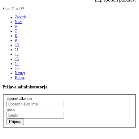
Stran 11 od 37
Začetek
Nazaj
6
7
8
9
10
11
12
13
14
15
Naprej
Konec
Prijava
administratorja
Uporabniško ime
Geslo