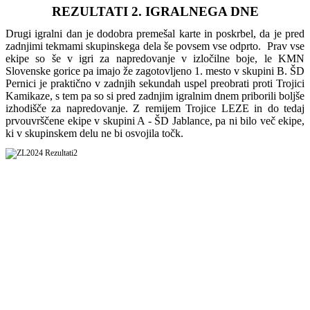
REZULTATI 2. IGRALNEGA DNE
Drugi igralni dan je dodobra premešal karte in poskrbel, da je pred
zadnjimi tekmami skupinskega dela še povsem vse odprto. Prav vse
ekipe so še v igri za napredovanje v izločilne boje, le KMN
Slovenske gorice pa imajo že zagotovljeno 1. mesto v skupini B. ŠD
Pernici je praktično v zadnjih sekundah uspel preobrati proti Trojici
Kamikaze, s tem pa so si pred zadnjim igralnim dnem priborili boljše
izhodišče za napredovanje. Z remijem Trojice LEZE in do tedaj
prvouvrščene ekipe v skupini A - ŠD Jablance, pa ni bilo več ekipe,
ki v skupinskem delu ne bi osvojila točk.