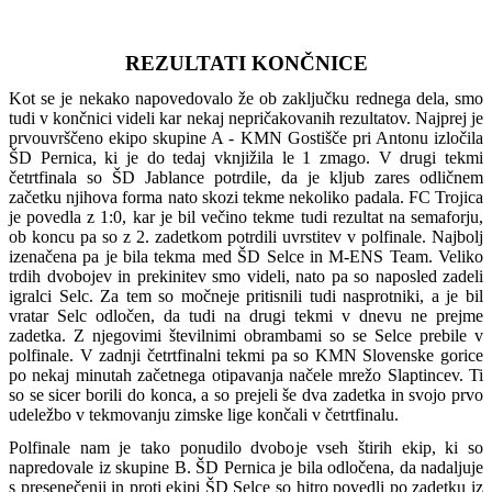
REZULTATI KONČNICE
Kot se je nekako napovedovalo že ob zaključku rednega dela, smo
tudi v končnici videli kar nekaj nepričakovanih rezultatov. Najprej je
prvouvrščeno ekipo skupine A - KMN Gostišče pri Antonu izločila
ŠD Pernica, ki je do tedaj vknjižila le 1 zmago. V drugi tekmi
četrtfinala so ŠD Jablance potrdile, da je kljub zares odličnem
začetku njihova forma nato skozi tekme nekoliko padala. FC Trojica
je povedla z 1:0, kar je bil večino tekme tudi rezultat na semaforju,
ob koncu pa so z 2. zadetkom potrdili uvrstitev v polfinale. Najbolj
izenačena pa je bila tekma med ŠD Selce in M-ENS Team. Veliko
trdih dvobojev in prekinitev smo videli, nato pa so naposled zadeli
igralci Selc. Za tem so močneje pritisnili tudi nasprotniki, a je bil
vratar Selc odločen, da tudi na drugi tekmi v dnevu ne prejme
zadetka. Z njegovimi številnimi obrambami so se Selce prebile v
polfinale. V zadnji četrtfinalni tekmi pa so KMN Slovenske gorice
po nekaj minutah začetnega otipavanja načele mrežo Slaptincev. Ti
so se sicer borili do konca, a so prejeli še dva zadetka in svojo prvo
udeležbo v tekmovanju zimske lige končali v četrtfinalu.
Polfinale nam je tako ponudilo dvoboje vseh štirih ekip, ki so
napredovale iz skupine B. ŠD Pernica je bila odločena, da nadaljuje
s presenečenji in proti ekipi ŠD Selce so hitro povedli po zadetku iz